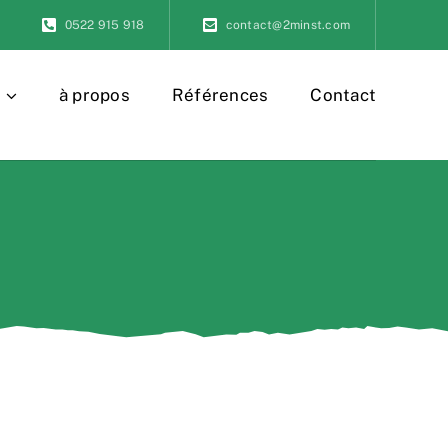
0522 915 918
contact@2minst.com
à propos
Références
Contact